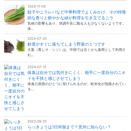
2024-11-03
餃子やニラレバなど中華料理でよくみかけ、その特徴
的な香りと鮮やかな緑が料理を引き立てるニラ
気候の影響もあり、体調不良に陥る人も少なくないようです。
体…
2024-07-20
鮮度がすぐに落ちてしまう野菜の１つです
大葉（青じそ・シソ）は、中国では古くから薬用として利用さ
れ…
2024-07-12
体臭は自分では気付きにくく、相手に一度自分のニオ
イを不快と感じさせてしまう
体臭の原因のひとつに挙げられるのが、欧米化が指摘されてい
る…
2023-09-25
らっきょうは1日何個まで？意外に知らない？