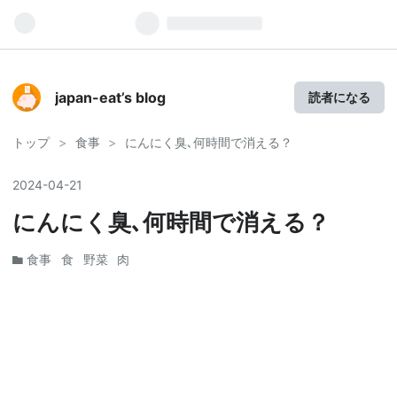
View My Stats
japan-eat’s blog
読者になる
トップ
>
食事
>
にんにく臭､何時間で消える？
2024
-
04
-
21
にんにく臭､何時間で消える？
食事
食
野菜
肉